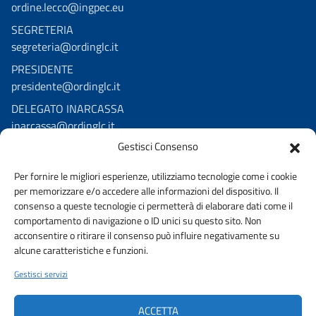
ordine.lecco@ingpec.eu
SEGRETERIA
segreteria@ordinglc.it
PRESIDENTE
presidente@ordinglc.it
DELEGATO INARCASSA
inarcassa@ordinglc.it
Gestisci Consenso
SEGUICI SUI SOCIAL
Per fornire le migliori esperienze, utilizziamo tecnologie come i cookie
Facebook
per memorizzare e/o accedere alle informazioni del dispositivo. Il
Youtube
consenso a queste tecnologie ci permetterà di elaborare dati come il
comportamento di navigazione o ID unici su questo sito. Non
Linkedin
acconsentire o ritirare il consenso può influire negativamente su
alcune caratteristiche e funzioni.
Gestisci servizi
URP
PRIVACY
ACCETTA