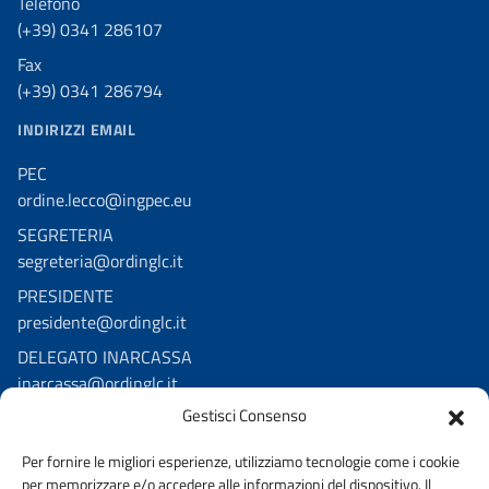
Telefono
(+39) 0341 286107
Fax
(+39) 0341 286794
INDIRIZZI EMAIL
PEC
ordine.lecco@ingpec.eu
SEGRETERIA
segreteria@ordinglc.it
PRESIDENTE
presidente@ordinglc.it
DELEGATO INARCASSA
inarcassa@ordinglc.it
Gestisci Consenso
SEGUICI SUI SOCIAL
Per fornire le migliori esperienze, utilizziamo tecnologie come i cookie
Facebook
per memorizzare e/o accedere alle informazioni del dispositivo. Il