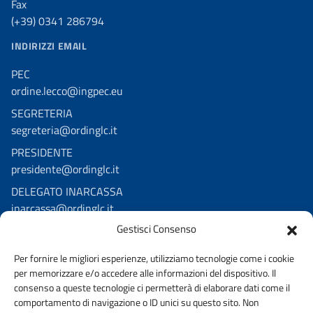
Fax
(+39) 0341 286794
INDIRIZZI EMAIL
PEC
ordine.lecco@ingpec.eu
SEGRETERIA
segreteria@ordinglc.it
PRESIDENTE
presidente@ordinglc.it
DELEGATO INARCASSA
inarcassa@ordinglc.it
Gestisci Consenso
SEGUICI SUI SOCIAL
Per fornire le migliori esperienze, utilizziamo tecnologie come i cookie
Facebook
per memorizzare e/o accedere alle informazioni del dispositivo. Il
Youtube
consenso a queste tecnologie ci permetterà di elaborare dati come il
comportamento di navigazione o ID unici su questo sito. Non
Linkedin